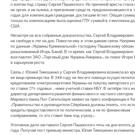
о взятии под стражу Сергея Пашинского. Но причиной ареста стала
не оргия, и не пьянка, а присвоение средств, предназначавшихся в 1
годах для компенсации гражданам, достигшим 80 лет. Общая сумм
только по компенсациям была оценена ГПУ суммой в 4 миллиона д
США.
Несмотря на все собранные доказательства, Сергей Владимирович
на свободе и лег на дно. Помогли ему в этом давние связи. Наприме
по данным «Украины Криминальной» господину Пашинскому обязан
разыскиваемый Игорь Бакай. В то время, как Сергей Владимирович
возглавлял ЗАО «Торговый дом Украина-Америка», он помог Игорю
в карьерном росте.
Связь с Юлией Тимошенко у Сергея Владимировича возникла во вр
ее вице-премьерства. В 2000 году не без его помощи осуществляло
кредитование электроэнергетики Украины на покупку импортного уг
по ставке 27% годовых – ниже учетной ставки НБУ. В октябре того ж
директор департамента развития финансового и частного секторов
Мирового банка Пол Сигельбаум заявил на пресс-конференции в Ки
«Правительство и руководители Сбербанка должны понять, что есл
кредиты предоставляются по политическим, а не по финансовым
соображениям, то это ставит банк под угрозу».
Уголовное дело заставило Сергея Пашинского лечь на дно вплоть д
года. Получив пост премьер-министра, Юлия Тимошенко вспомнила