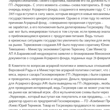
«профессионализм» своего соратника, назначив его на должность 
ГП «Укррезерв». С этого момента «схемы» снова повторились. В пе
очередь вокруг Аграрного фонда, созданного в минувшем году. С 1 
2005 года вступил в силу закон, которым вводятся новые механизмы
государственного ценорегулирования. Однако в этом году по непо
причинам Аграрный фонд – совершенно прозрачная структура –
не заработал, а его полномочия были делегированы Госрезерву. П
шаг мог быть инициирован только в том случае, если премьер знала
о приближающемся кризисе с продуктами питания. Ведь только
в кризисных ситуациях государство увеличило бы закупки для инт
на рынке. Торможение создания АФ было поручено соратнику Юлии
Тимошенко – Министру экономики Сергею Терехину. Сам Министр
АП А.Баранивский неоднократно заявлял о блокировании Минэконо
документов о создании Аграрного фонда, поданных еще 28 февраля
В Комитете по вопросам аграрной политики и земельных отношений
Верховной Рады и в Министерстве аграрной политики считают, что 
мяса, зерна и сахара Госкомрезервом (ГП «Укррезерв») были сорван
и проводились непрозрачно и неудачно. Деньги, предназначенные
для Аграрного фонда (АФ) были выведены на ГП «Укррезерв», якоб
для проведения интервенций, ведь Госрезерв сам не может участв
на рынке как активный игрок. «Все жульнические схемы были через
«Укррезерв», который выступал как покупатель и как продавец», — г
директор одного из предприятий Госкомрезерва — ГО «Комбинат Пр
(Киев) Юрий Терников. Товар из Госрезерва продавался по занижен
ценам, а покупался по завышенным, при этом задействовались стру