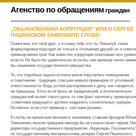
К
Агенство по обращениям
граждан
содержимому
.
„ОБЫКНОВЕННАЯ КОРРУПЦИЯ” ИЛИ О СЕРГЕЕ
ПАШИНСКОМ ЗАМОЛВИТЕ СЛОВО
Скажи мне, кто твой друг, и я скажу тебе, кто ты. Пожалуй, такая
формулировка подходит не только в отношении друзей, но и советн
премьер-министров. Как известно, коррупция охватывает все уровн
власти. Но было бы удивительно, если бы сам премьер лично зани
бы хищением государственного имущества.
То, что подобные задачи испокон веков поручались помощникам
и советникам – традиция, спасшая немало премьеров от уголовной
ответственности. Ведь устное распоряжение к делу, как говорится,
не пришьешь. Хотя, если брать не юридический, а исключительно
гражданский аспект такого дела, то сам факт наличия у премьерско
«советника крадущего» должен озадачить сознательных граждан.
Особенно, если этот премьер с «чистыми руками».
Если бы не кризисные явления в экономике, ставшие брэндом Юлии
Тимошенко, многие граждане никогда бы не узнали своих героев. На
директора государственного предприятия «Укррезерв» Госкомитета
по государственному материальному резерву Сергея Пашинского.