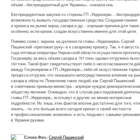
объем – беспрецедентный для Украины», -сказала она.
Беспрецедентные закупки со стороны ГП «Укррезерв» – беспрецеде
возможность вымыть государственные средства. Создание паники
и кризиса на рынке зерна, сахара и др. – хорошая причина для таких
особенно, если кризис создан искусственно именно для этой цели.
Помимо схем с зерном, на должности главы «Укррезерва» Сергей
Пашинский «приложил руку» и к сахарному кризису. Так, 4–8 августа 
года оптовые операторы Черкасской области осуществили проплат
Госрезерву за весь объем сахара в 783 тонн, однако отгружено был
160 тонн. Такой факт свидетельствует либо о несогласованности де
между Госрезервом и ГП «Укррезерв», либо об искусственном торм
процесса отгрузки, что оказывало непосредственное влияние на ры
сахара в области. Появление таких людей, как Сергей Пашинский
в советниках премьер-министра – априори чуждое демократическом
обществу явление. Очевидно, что в случае расследования деятель
главы ГП «Укррезерв», всплывут и другие, не менее интересные
подробности. Но лишь этих фактов вполне достаточно для того, чт
понять – те, кто больше всего сегодня кричат о своей честности
и профессионализме, возможно, и есть людьми с самыми грязными
в Украине руками.
Слова Физ.:
Сергей Пашинский