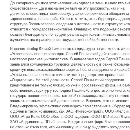
До сахарного кризиса этот человек находился в тени, и мало кто зна
существовании. Да и назначен он был на эту должность, как и на
должность советника премьера кулуарно, вопреки всем обещаниям
«прозрачности назначений». Стоит отметить, что «Укррезерв» – доче
структура Госкомрезерва, сведения о деятельности и структуре кот
относится к государственной тайне. Очевидно, что подобная секрет
создает благодатную почву для реализации «схем», иными словами
жульничества и расхищения государственной собственности.
Впрочем, выбор Юлией Тимошенко кандидатуры на должность дире
«Укррезерва» вполне оправдан. Сергей Пашинский действительно я
мастером реализации таких схем. В начале 90-х годов Сергей Паши
занимался коммерческо-трудовой деятельностью в банке «Украина»
кредитуя неплатежеспособные фирмы. После скандального краха б
«Украина» он занял место заместителя председателя правления
«Ощадбанка». На этой должности, Сергей Пашинский продолжил
кредитование не только чужих, но уже и собственных фирм. На сам
собственных структур у господина Пашинского достаточно много, к
государственного чиновника, который по законодательству не имее
заниматься коммерческой деятельностью. Впрочем, это не мешает
Владимировичу эффективно совмещать свои старания в «Укррерзе
с долей в таких компаниях, как ЗАО «Интерконтракт», ООО «Хелси»
ООО «Агро-Кси», ООО «Хост», ООО «Дофин», ООО ПИИ «Гран-Лтд»,
ЗАО «Ард-инвест», ПП «Глассо». Кредитование фирм было незаконн
не столько из-за того, что чиновнику не к лицу выделять государст