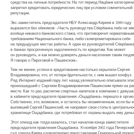
средства на личные потребности. На тот период Нацбанк категорич
запретил кредитовать юридических лиц при условии сомнительной
репутации.
Экс-заместитель председателя НБУ Александр Киреев в 2000 году
выразился без обиняков: «Часть руководства Сбербанка либо не им
вообще никакого банковского стажа, что противоречит нормативным
требованиям Национального банка, либо скомпрометировала себя
на предыдущих местах работы. А один из руководителей Сбербанка
в банках просроченную задолженность по кредитам. Как может
он руководить, и как можно доверять деньги населения таким людям
Я говорю о Пироговой и Пашинском».
Тем не менее, успехи в кредитовании настолько окрылили Сергея
Владимировича, что, от потери бдительности, с ним вышел конфуз.
Ряд Интернет-изданий пару лет назад увлекательно описывали эпи
произошедший с Сергеем Владимировичем Пашинским прямо на ра
месте. Как то раз, распитие спиртных напитков в компании с девуш
в кабинете председателя правления «Ощадбанка» перешло в оргию
Собственно, это, возможно, и осталось бы незамеченным, если бы 
выпивший Сергей Пашинский, не направил свои стопы в центрально
хранилище Ощадбанка, где потребовал от охраны выдать ему деньг
Этот эпизод как тогда казалось, стал началом конца заместителя
председателя правления Ощадбанка. 30 ноября 2002 года Печерский
суд города Киева удовлетворил представление Генеральной проку