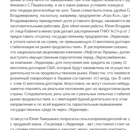
близкие к С.Пашинскому, и ни о каких равных условиях конкурса
или тендера речи вообще не шло. Такая схема была очень удобна 
Владимировичу, поскольку, например, предприятие «Агро-Кси», где
Владимировичу принадлежит доля уставного фонда, занимается и
заготовительными работами. Для облегчения работы, Юлия Владим
от лица Кабинета министров делает распоряжение ГНАУ №274-р от 
предоставить отсрочку государственному предприятию «Укррезерв
в уплате налогов на сумму, не превышающую 42 миллиона долларо
стабилизации на рынке продовольствия». В распоряжении сказано,
что национальная акционерная компания «Нефтегаз Украины» долж
выступить имущественным поручителем перед «Укрэксимбанком»
за компанию «Укррезерв» для получения нею кредита на сумму 42
миллиона долларов США, которые будут направлены на осуществл
деятельности на продовольственном рынке. Известно, что ежемес
розничный товарооборот в Украине составляет 10,5 млрд. грн. В свя
с этим 42 миллиона долларов, безусловно, не могут сколько-нибудь
заметно повлиять на реальное положение дел на продуктовом рынк
страны. Следовательно, речь шла не о реальных попытках стабили
рынок продовольствия, а с имитацией бурной деятельности в этом
направлении и, по всей видимости, параллельным вымыванием
государственных средств через «Укррезерв».
10 августа Юлия Тимошенко попросила сельхозпроизводителей не 
с продажей зерна. «Госрезерв («Укррезерв – авт.) постоянно стоит н
со своими предложениями и закупает зерно, заключает контракты...