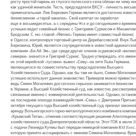
росту простой парень из глухого полесского села обязан ни чему ин
как удачной женитьбе. Тесть, председателя ВХСУ – личность весьм
примечательная. Лев Беркович Герман является достаточно извес
бизнесменом «старой закалки». Свой капитал он заработал
еще в восьмидесятых, а с середины 90-х и до сегодняшнего времен
успешно ведет семейный бизнес с Григорием Суркисом и Михаилом
Бродским. С экс-главой «Яблоко» Герман имеет совместный бизнес
в Одессе, контролируя торговый центр на Дерибассовской. Внук Ль
Берковича, Юрий, является соучредителем в известной адвокатско
компании «Би Ай Эм», где среди других членов эсдековской «велик
семерки» значится и Григорий Суркис. Трудно утверждать, кто имен
из этой еврейской «тусовки» вывел «Севу» на зятя Льва Германа,
являющегося по совместительству председателем Высшего
Хозяйственного Суда. Однако, как бы там ни было, Семен Могилеви
успешно использует данное знакомство. Примеров можно привести 
ведь Семен Могилевич достаточно серьезно занимается бизнесом
в Украине, а Высший Хозяйственный суд, как известно, рассматрив
связанные именно с коммерческой деятельностью. Однако, остано
на последнем эпизоде взаимодействия «Севы» с Дмитрием Притыкой
октября текущего года Высший хозяйственный суд признал законно
аренду Вольногорского горно-металлургического комбината компан
«Крымский Титан», отменив соответствующие решение Апелляцион
хозяйственного суда Днепропетровской области. Этот ГОК в июле 20
с подачи Леонида Кучмы был передан немецкой компании RSJ Erste,
которую принято ассоциировать с именем Семена Могилевича. Вре