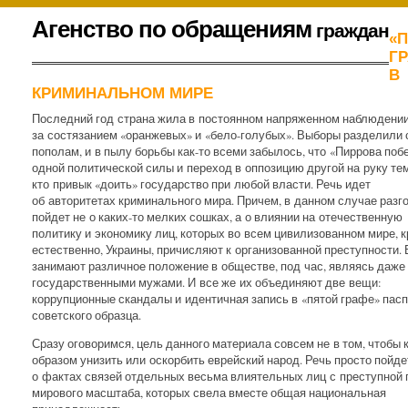
К
Агенство по обращениям
граждан
«
содержимому
.
Г
В
КРИМИНАЛЬНОМ МИРЕ
Последний год страна жила в постоянном напряженном наблюдени
за состязанием «оранжевых» и «бело-голубых». Выборы разделили 
пополам, и в пылу борьбы как-то всеми забылось, что «Пиррова поб
одной политической силы и переход в оппозицию другой на руку тем
кто привык «доить» государство при любой власти. Речь идет
об авторитетах криминального мира. Причем, в данном случае разг
пойдет не о каких-то мелких сошках, а о влиянии на отечественную
политику и экономику лиц, которых во всем цивилизованном мире, к
естественно, Украины, причисляют к организованной преступности. 
занимают различное положение в обществе, под час, являясь даже
государственными мужами. И все же их объединяют две вещи:
коррупционные скандалы и идентичная запись в «пятой графе» пас
советского образца.
Сразу оговоримся, цель данного материала совсем не в том, чтобы 
образом унизить или оскорбить еврейский народ. Речь просто пойде
о фактах связей отдельных весьма влиятельных лиц с преступной 
мирового масштаба, которых свела вместе общая национальная