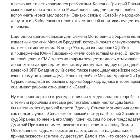
в регионах, то есть занимался разборками. Конечно, Григорий Рахм
сменивший свое отчество на Михайлович, вряд ли сегодня любит
вспоминать «грехи молодости». Однако, связь с «Севой» у народног
депутата и «бабелевского героя отечественной политики» существу
и поныне.
Еще одной крепкой связкой для Семена Могилевича в Украине явля
известный политик Михаил Бродский, который любит спекулироват
на теме антисемитизма. В конце 90-х один из лидеров СДПУ(о)
и приверженец Юлии Тимошенко имели совместный бизнес. В частн
по сообщениям СМИ, через их фирмы осуществлялось отмывание 
денег, которые принадлежали никому иному, как лидеру еще одной
киевской ОПГ Владимиру Киселю, также имеющему еврейские корн
известному по кличке «Дед». Конечно, сейчас Михаил Бродский и Г
Суркис находятся по разные стороны баррикад, однако в то же вре
оба имеют рабочие отношения с «Севой».
Ну и конечно картина структуры влияния международного еврейско
с темным прошлым и весьма респектабельным настоящим была
бы неполна без судебной власти. Здесь у Семена Могилевича дела
как нельзя лучше. «Сева» имеет прямой выход на Высший Хозяйст
суд Украины, точнее на его главу. Конечно, сам по себе председат
Дмитрий Притыка не имеет никакого отношения к «народу Земли
Обетованной». Однако, несмотря на это, связь по национальной
принадлежности все-таки существует. Дело в том, что своему карь