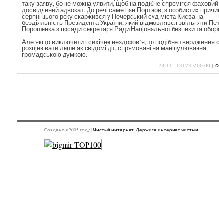
таку заяву, бо не можна уявити, щоб на подібне спромігся фаховий
досвідчений адвокат. До речі саме пан Портнов, з особистих причин
серпні цього року скаржився у Печерський суд міста Києва на
бездіяльність Президента України, який відмовлявся звільняти Пе
Порошенка з посади секретаря Ради Національної безпеки та обор
Але якщо виключити психічне нездоров’я, то подібне твердження 
розцінювати лише як свідомі дії, спрямовані на маніпулювання
громадською думкою.
24.11.113173 // 00:00 [
с
Создано в 2005 году |
Чистый интернет. Держите интернет чистым.