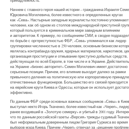
принадлежность.
Начнем с главного героя нашей истории – гражданина Израиля Сем
Юдковича Могилевича, более известного в определенных кругах
как «Сева». Настырные западные журналисты постоянно упоминают
человеке, как об одном из столпов международной преступной груп
который пользуется в криминальном мире завидным влиянием
и авторитетом. К примеру, по сообщениям СМИ, в сводке подразде
по борьбе с оргпреступностью ФБР, «Сева» упоминался как лидер
группировки численностью в 250 человек, основным бизнесом котор
являлась контрабанда оружия, ядерных материалов, наркотиков, це
организация проституции и отмывание преступно добытых средств,
действующая по всей Европе, в том числе и в Украине. Действитель
на Украине «бизнес-авторитет» Семен Могилевич имеет достаточно
серьезные позиции. Причем, его влияние выходит далеко за рамки
привычного деления на политическую или корпоративную принадл
отечественных функционеров. Большинство его связей приходится
на еврейские круги Киева и Одессы, которые он использует достат
эффективно.
По данным ФБР среди основных важных сообщников «Севы» в Киев
выступал некто Игорь Ткаченко, более известный как «Череп», лиде
ранее входивший в «Золотую семерку» и убитый в 2001 году. Интере
что по данным российской газеты «Версия» трижды судимый Ткачен
был неформальным доверенным лицом Григория Суркиса во время
выборов мэра Киева. Причем «Череп» отвечал за «решение проблем