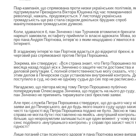
Піар-кампанія, що спрямована проти низки українських політиків, як
підтримували Президента Віктора Ющенка під час помаранчевої
революції, нажаль, продовжується. У листопаді українська
громадськість ще раз стала свідком декількох брудних спроб
маніпулювання громадською думкою.
Коли, здавалося б, пан Зінченко і пан Турчинов втомилися брехати 
нарешті замовкли, естафету прийняли їх власні адвокати. Мова, зо
про пана Андрія Портнова, інтерв’ю з яким нещодавно з’явилося в
Інтернеті.
В згаданому інтерв’ю пан Портнов вдається до відкритої брехні, в
черговий раз спрямованої против Петра Порошенка.
Зокрема, він стверджує: «Вся страна знает, что Петр Порошенко п
месяца назад подал иск к Зинченко о защите чести достоинства и
деловой репутации. С полной ответственностью могу сказать, что 
этим делом в Печерском суде установлен внутренний контроль. Д
поступило в суд, но оно не одному судье до сих пор не расписано.
Нагадаємо, що півтора місяці тому Петро Порошенко публічно
попереджував Олександра Зінченка, що подасть на нього до суду,
пан Зінченко не припинить тиражувати свої брехливі заяви.
Але прес-служба Петра Порошенка стверджує, що до цього часу ні
заяви ані до Печерського, ані до будь якого іншого суду щодо захи
честі та гідності від Петра Порошенка подано не було. Звісно ж так
справа не могла бути і поставлено на якийсь «внутрішній контроль»
більше, що незрозумілим залишається ще один момент: у чому вза
сенс подібного «внутрішнього контролю» у справі про захист честі 
гідності?
Лише поганий стан психічного здоров’я пана Портнова може випра