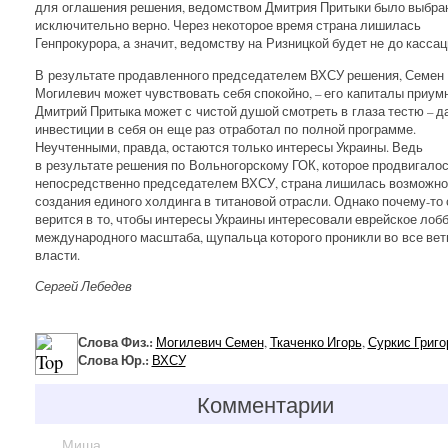
для оглашения решения, ведомством Дмитрия Притыки было выбра
исключительно верно. Через некоторое время страна лишилась
Генпрокурора, а значит, ведомству на Ризницкой будет не до кассац
В результате продавленного председателем ВХСУ решения, Семен
Могилевич может чувствовать себя спокойно, – его капиталы приум
Дмитрий Притыка может с чистой душой смотреть в глаза тестю – д
инвестиции в себя он еще раз отработал по полной программе.
Неучтенными, правда, остаются только интересы Украины. Ведь
в результате решения по Вольногорскому ГОК, которое продвигало
непосредственно председателем ВХСУ, страна лишилась возможно
создания единого холдинга в титановой отрасли. Однако почему-то
верится в то, чтобы интересы Украины интересовали еврейское лоб
международного масштаба, щупальца которого проникли во все вет
власти.
Сергей Лебедев
Слова Физ.:
Могилевич Семен
,
Ткаченко Игорь
,
Суркис Григо
Слова Юр.:
ВХСУ
Комментарии
Миша