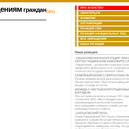
щениям
ПРО АГЕНСТВО
граждан
ПРО
ОБРАТИТЬСЯ
ФАМИЛИИ
ОРГАНИЗАЦИИ
РЕАКЦИЯ СМИ
РЕАКЦИЯ ОФИЦИАЛЬНЫХ ЛИЦ
ВСЕ ОБРАЩЕНИЯ
НАША РЕАКЦИЯ
Наша реакция:
„ОБЫКНОВЕННАЯ КОРРУПЦИЯ” ИЛИ 
СЕРГЕЕ ПАШИНСКОМ ЗАМОЛВИТЕ С
«Укррезерв» – дочерняя структура Госк
сведения о деятельности и структуре 
относится к государственной тайне
СЕМЕЙНЫЙ БИЗНЕС СВЯТОСЛАВА П
Размах коммерческой деятельности с
Пискун впечатляет. При этом в сферу в
входят отнюдь не лотки.
ФЕМИДА С ЧИСТЫМ КОРРУПЦИОННЫ
ВЗГЛЯДОМ
Эта история началась осенью 2003 года
столичное ЗАО «Мостобуддеталь»,
занимающееся железобетонными
конструкциями, избрало новый состав
наблюдательного совета.
«ХАРЬКОВСКИЙ ПАПА»
Глава Харьковской ОГА Арсен Аваков яв
наверное, самым богатым губернаторо
Украине. Причем от своего бизнеса он 
открещивался, наверное, потому, что д