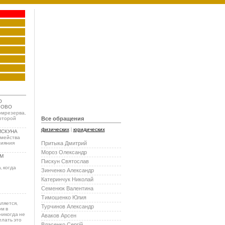
О
ЛОВО
омрезерва,
которой
Все обращения
физических
|
юридических
ИСКУНА
емейства
Притыка Дмитрий
лияния
Мороз Олександр
М
Пискун Святослав
, когда
Зинченко Александр
Катеринчук Николай
Семенюк Валентина
Тимошенко Юлия
ляется,
Турчинов Александр
м в
никогда не
Аваков Арсен
елать это
Власенко Сергій