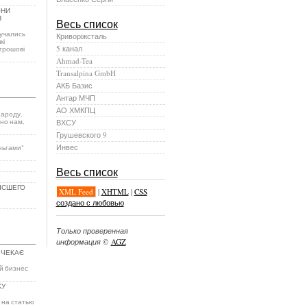
ОНИ
Я
Весь список
учались
Криворіжсталь
кі
5 канал
грошові
Ahmad-Tea
Transalpina GmbH
АКБ Базис
Антар МЧП
АО ХМКПЦ
народу,
сно нам,
ВХСУ
Грушевского 9
Инвес
ньгами"
Весь список
ЫСШЕГО
XML Feed
|
XHTML
|
CSS
создано с любовью
Только проверенная
информация
©
AGZ
 ЧЕКАЄ
й бизнес
КУ
 на статью