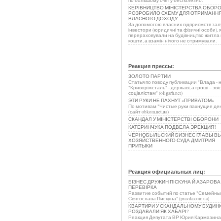
по большому счету бесполезно.
КЕРІВНИЦТВО МІНІСТЕРСТВА ОБОР
РОЗРОБИЛО СХЕМУ ДЛЯ ОТРИМАНН
ВЛАСНОГО ДОХОДУ
За допомогою власних підприємств зал
інвестори (юридичні та фізичні особи), я
перераховували на будівництво житла 
кошти, а взамін нічого не отримували.
Реакция прессы:
ЗОЛОТО ПАРТИИ
Статья по поводу публикации "Влада - 
"Криворіжсталь" - державі, а гроші – зві
соціалістам" (oligarh.net)
ЭТИ РУКИ НЕ ПАХНУТ «ПРИВАТОМ»
По мотивам "Чистые руки пахнущие де
(сайт obkom.net.ua)
СКАНДАЛ У МІНІСТЕРСТВІ ОБОРОНИ
КАТЕРИНЧУКА ПОДВЕЛА ЭРЕКЦИЯ?
ЧЕРНОБЫЛЬСКИЙ БИЗНЕС ГЛАВЫ В
ХОЗЯЙСТВЕННОГО СУДА ДМИТРИЯ
ПРИТЫКИ
Реакция официальных лиц:
БІЗНЕС ДРУЖИН ПІСКУНА Й АЗАРОВА
ПЕРЕВІРКА
Развитие событий по статье "Семейны
Святослава Пискуна" (pravda.com.ua)
КВАРТИРИ У СКАНДАЛЬНОМУ БУДИН
РОЗДАВАЛИ ЯК ХАБАРІ?
Реакция Депутата ВР Юрия Кармазина