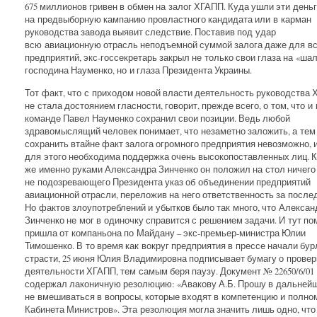
675 миллионов гривен в обмен на залог ХГАПП. Куда ушли эти деньг
на предвыборную кампанию провластного кандидата или в карман
руководства завода выявит следствие. Поставив под удар
всю авиационную отрасль неподъемной суммой залога даже для вс
предприятий, экс-госсекретарь закрыл не только свои глаза на «ша
господина Науменко, но и глаза Президента Украины.
Тот факт, что с приходом новой власти деятельность руководства
не стала достоянием гласности, говорит, прежде всего, о том, что и 
команде Павел Науменко сохранил свои позиции. Ведь любой
здравомыслящий человек понимает, что незаметно заложить, а тем
сохранить втайне факт залога огромного предприятия невозможно, и
для этого необходима поддержка очень высокопоставленных лиц. К
же именно руками Александра Зинченко он положил на стол ничего
не подозревающего Президента указ об объединении предприятий
авиационной отрасли, переложив на него ответственность за после
Но фактов злоупотреблений и убытков было так много, что Алексан
Зинченко не мог в одиночку справится с решением задачи. И тут п
пришла от компаньона по Майдану – экс-премьер-министра Юлии
Тимошенко. В то время как вокруг предприятия в прессе начали бур
страсти, 25 июня Юлия Владимировна подписывает бумагу о провер
деятельности ХГАПП, тем самым беря паузу. Документ № 22650/6/01
содержал лаконичную резолюцию: «Авакову А.Б. Прошу в дальней
не вмешиваться в вопросы, которые входят в компетенцию и полно
Кабинета Министров». Эта резолюция могла значить лишь одно, что 