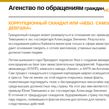
К
Агенство по обращениям
граждан
Н
содержимому
.
КОРРУПЦИОННЫЙ СКАНДАЛ ИЛИ «НЕБО. САМОЛ
ДЕВУШКА»
Грандиозный скандал может развернуться в отношении экс-премье
Тимошенко и экс-госсекретаря Александра Зинченко. Результаты
исследования работы Кабинета министров только в сфере авиастр
дают основания говорить о сотнях миллионов, утаенных высшими
должностными лицами.
Летом нынешнего года Президент подписал Указ о создании авиаци
консорциума на базе трех авиастроительных предприятий: Харьков
авиазавода (ХГАПП), киевского завода «Авиант» и АНТК им.Антонов
Сам процесс скандального создания корпорации широко освещался
в прессе. Тем не менее, на этой неделе открылись новые факты,
позволяющие подтвердить тезис о беспрецедентных масштабах ко
среди высших должностных лиц страны. На этот раз ими являются 
премьер Юлия Тимошенко и экс-госсекретарь Александр Зинченко.
В отличие от предыдущих скандалов, будораживших страну после
пару недель, появившихся фактов вполне достаточно для начала
следственных действий.