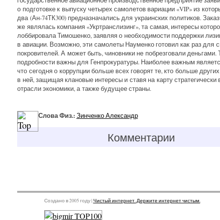
о подготовке к выпуску четырех самолетов вариации «VIP» из котор
два (Ан-74ТК300) предназначались для украинских политиков. Зака
же являлась компания «Укртранслизинг», та самая, интересы котор
лоббировала Тимошенко, заявляя о необходимости поддержки лизи
в авиации. Возможно, эти самолеты Науменко готовил как раз для 
покровителей. А может быть, чиновники не побрезговали деньгами. 
подробности важны для Генпрокуратуры. Наиболее важным является
что сегодня о коррупции больше всех говорят те, кто больше других
в ней, защищая клановые интересы и ставя на карту стратегически
отрасли экономики, а также будущее страны.
Слова Физ.:
Зинченко Александр
Комментарии
Создано в 2005 году |
Чистый интернет. Держите интернет чистым.