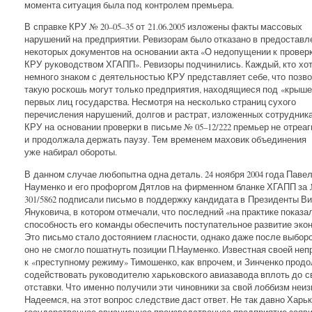
момента ситуация была под контролем премьера.
В справке КРУ № 20–05–35 от 21.06.2005 изложены факты массовых
нарушений на предприятии. Ревизорам было отказано в предоставл
некоторых документов на основании акта «О недопущении к провер
КРУ руководством ХГАПП». Ревизоры подчинились. Каждый, кто хо
немного знаком с деятельностью КРУ представляет себе, что позв
такую роскошь могут только предприятия, находящиеся под «крыше
первых лиц государства. Несмотря на несколько страниц сухого
перечисления нарушений, долгов и растрат, изложенных сотрудник
КРУ на основании проверки в письме № 05–12/222 премьер не отреа
и продолжала держать паузу. Тем временем маховик объединения
уже набирал обороты.
В данном случае любопытна одна деталь. 24 ноября 2004 года Паве
Науменко и его профоргом Дятлов на фирменном бланке ХГАПП за
301/5862 подписали письмо в поддержку кандидата в Президенты Ви
Януковича, в котором отмечали, что последний «на практике показа
способность его команды обеспечить поступательное развитие экон
Это письмо стало достоянием гласности, однако даже после выбор
оно не смогло пошатнуть позиции П.Науменко. Известная своей не
к «преступному режиму» Тимошенко, как впрочем, и Зинченко прод
содействовать руководителю харьковского авиазавода вплоть до с
отставки. Что именно получили эти чиновники за свой лоббизм неиз
Надеемся, на этот вопрос следствие даст ответ. Не так давно Харь
государственное авиационное производственное предприятие заяв