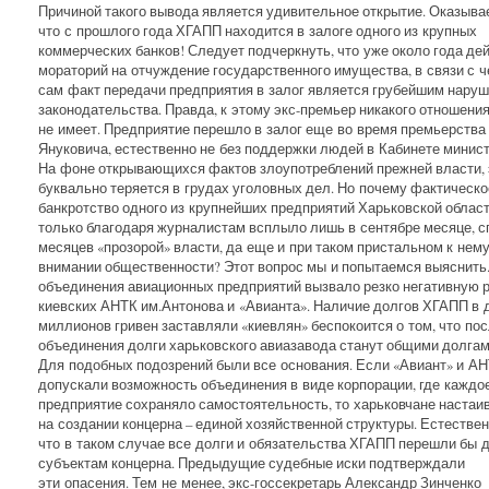
Причиной такого вывода является удивительное открытие. Оказыва
что с прошлого года ХГАПП находится в залоге одного из крупных
коммерческих банков! Следует подчеркнуть, что уже около года де
мораторий на отчуждение государственного имущества, в связи с 
сам факт передачи предприятия в залог является грубейшим нару
законодательства. Правда, к этому экс-премьер никакого отношени
не имеет. Предприятие перешло в залог еще во время премьерства
Януковича, естественно не без поддержки людей в Кабинете минист
На фоне открывающихся фактов злоупотреблений прежней власти, 
буквально теряется в грудах уголовных дел. Но почему фактическо
банкротство одного из крупнейших предприятий Харьковской облас
только благодаря журналистам всплыло лишь в сентябре месяце, с
месяцев «прозорой» власти, да еще и при таком пристальном к нем
внимании общественности? Этот вопрос мы и попытаемся выяснить
объединения авиационных предприятий вызвало резко негативную 
киевских АНТК им.Антонова и «Авианта». Наличие долгов ХГАПП в 
миллионов гривен заставляли «киевлян» беспокоится о том, что по
объединения долги харьковского авиазавода станут общими долгам
Для подобных подозрений были все основания. Если «Авиант» и А
допускали возможность объединения в виде корпорации, где каждо
предприятие сохраняло самостоятельность, то харьковчане настаи
на создании концерна – единой хозяйственной структуры. Естествен
что в таком случае все долги и обязательства ХГАПП перешли бы 
субъектам концерна. Предыдущие судебные иски подтверждали
эти опасения. Тем не менее, экс-госсекретарь Александр Зинченко