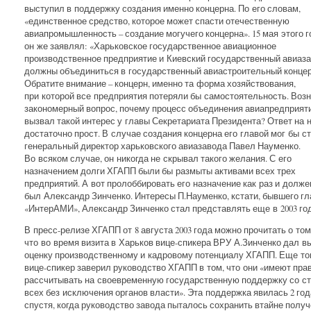
выступил в поддержку создания именно концерна. По его словам,
«единственное средство, которое может спасти отечественную
авиапромышленность – создание могучего концерна». 15 мая этого г
он же заявлял: «Харьковское государственное авиационное
производственное предприятие и Киевский государственный авиаз
должны объединиться в государственный авиастроительный концер
Обратите внимание – концерн, именно та форма хозяйствования,
при которой все предприятия потеряли бы самостоятельность. Возн
закономерный вопрос, почему процесс объединения авиапредприят
вызвал такой интерес у главы Секретариата Президента? Ответ на 
достаточно прост. В случае создания концерна его главой мог бы с
генеральный директор харьковского авиазавода Павел Науменко.
Во всяком случае, он никогда не скрывал такого желания. С его
назначением долги ХГАПП были бы размыты активами всех трех
предприятий. А вот пролоббировать его назначение как раз и долже
был Александр Зинченко. Интересы П.Науменко, кстати, бывшего г
«ИнтерАМИ», Александр Зинченко стал представлять еще в 2003 год
В пресс-релизе ХГАПП от 8 августа 2003 года можно прочитать о том
что во время визита в Харьков вице-спикера ВРУ А.Зинченко дал 
оценку производственному и кадровому потенциалу ХГАПП. Еще то
вице-спикер заверил руководство ХГАПП в том, что они «имеют пра
рассчитывать на своевременную государственную поддержку со с
всех без исключения органов власти». Эта поддержка явилась 2 год
спустя, когда руководство завода пыталось сохранить втайне полу