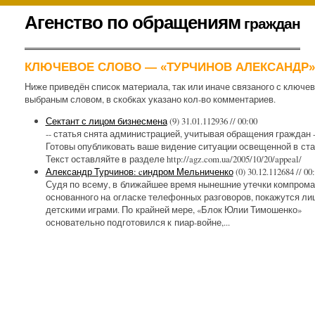
К
Агенство по обращениям
граждан
содержимому
.
КЛЮЧЕВОЕ СЛОВО — «ТУРЧИНОВ АЛЕКСАНДР»
Ниже приведён список материала, так или иначе связаного с ключе
выбраным словом, в скобках указано кол-во комментариев.
Сектант с лицом бизнесмена
(9)
31.01.112936 // 00:00
-- статья снята администрацией, учитывая обращения граждан -
Готовы опубликовать ваше видение ситуации освещенной в ста
Текст оставляйте в разделе http://agz.com.ua/2005/10/20/appeal/
Александр Турчинов: cиндром Мельниченко
(0)
30.12.112684 // 00
Судя по всему, в ближайшее время нынешние утечки компрома
основанного на огласке телефонных разговоров, покажутся ли
детскими играми. По крайней мере, «Блок Юлии Тимошенко»
основательно подготовился к пиар-войне,...