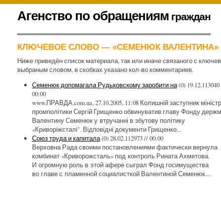
К
Агенство по обращениям
граждан
содержимому
.
КЛЮЧЕВОЕ СЛОВО — «СЕМЕНЮК ВАЛЕНТИНА»
Ниже приведён список материала, так или иначе связаного с ключе
выбраным словом, в скобках указано кол-во комментариев.
Семенюк допомагала Рудьковскому заробити на
(0)
19.12.113040 
00:00
www.ПРАВДА.com.ua, 27.10.2005, 11:08 Колишній заступник мініст
промполітики Сергій Грищенко обвинуватив главу Фонду держ
Валентину Семенюк у втручанні в збутову політику
«Криворіжсталі". Відповідні документи Грищенко...
Союз труда и капитала
(0)
28.02.112973 // 00:00
Верховна Рада своими постановлениями фактически вернула
комбинат «Криворожсталь» под контроль Рината Ахметова.
И огромную роль в этой афере сыграл Фонд госимущества
во главе с пламенной социалисткой Валентиной Семенюк....