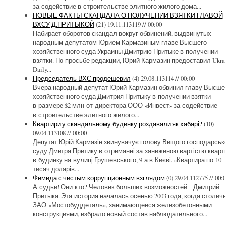
за содействие в строительстве элитного жилого дома...
НОВЫЕ ФАКТЫ СКАНДАЛА О ПОЛУЧЕНИИ ВЗЯТКИ ГЛАВОЙ
ВХСУ Д.ПРИТЫКОЙ
(21)
19.11.113119 // 00:00
Набирает оборотов скандал вокруг обвинений, выдвинутых
народным депутатом Юрием Кармазиным главе Высшего
хозяйственного суда Украины Дмитрию Притыке в получении
взятки. По просьбе редакции, Юрий Кармазин предоставил Ukra
Daily...
Председатель ВХС продешевил
(4)
29.08.113114 // 00:00
Вчера народный депутат Юрий Кармазин обвинил главу Высше
хозяйственного суда Дмитрия Притыку в получении взятки
в размере $2 млн от директора ООО «Инвест» за содействие
в строительстве элитного жилого...
Квартири у скандальному будинку роздавали як хабарі?
(10)
09.04.113108 // 00:00
Депутат Юрій Кармазін звинувачує голову Вищого господарськ
суду Дмитра Притику в отриманні за заниженою вартістю кварт
в будинку на вулиці Грушевського, 9-а в Києві. «Квартира по 10
тисяч доларів...
Фемида с чистым коррупционным взглядом
(0)
29.04.112775 // 00:
А судьи! Они кто? Человек больших возможностей – Дмитрий
Притыка. Эта история началась осенью 2003 года, когда столич
ЗАО «Мостобуддеталь», занимающееся железобетонными
конструкциями, избрало новый состав наблюдательного...