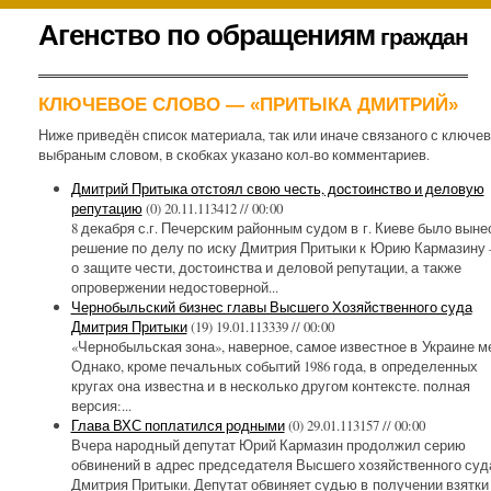
К
Агенство по обращениям
граждан
содержимому
.
КЛЮЧЕВОЕ СЛОВО — «ПРИТЫКА ДМИТРИЙ»
Ниже приведён список материала, так или иначе связаного с ключе
выбраным словом, в скобках указано кол-во комментариев.
Дмитрий Притыка отстоял свою честь, достоинство и деловую
репутацию
(0)
20.11.113412 // 00:00
8 декабря с.г. Печерским районным судом в г. Киеве было выне
решение по делу по иску Дмитрия Притыки к Юрию Кармазину
о защите чести, достоинства и деловой репутации, а также
опровержении недостоверной...
Чернобыльский бизнес главы Высшего Хозяйственного суда
Дмитрия Притыки
(19)
19.01.113339 // 00:00
«Чернобыльская зона», наверное, самое известное в Украине м
Однако, кроме печальных событий 1986 года, в определенных
кругах она известна и в несколько другом контексте. полная
версия:...
Глава ВХС поплатился родными
(0)
29.01.113157 // 00:00
Вчера народный депутат Юрий Кармазин продолжил серию
обвинений в адрес председателя Высшего хозяйственного суд
Дмитрия Притыки. Депутат обвиняет судью в получении взятки