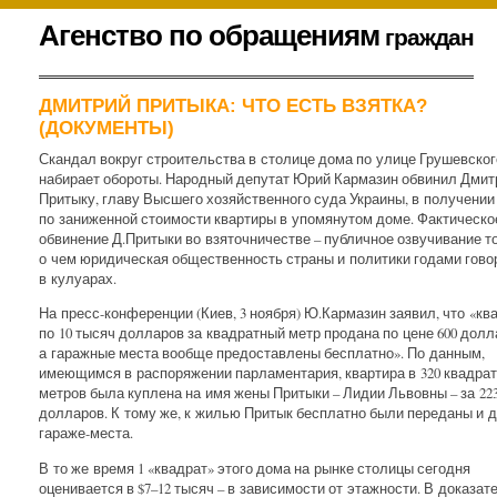
К
Агенство по обращениям
граждан
содержимому
.
ДМИТРИЙ ПРИТЫКА: ЧТО ЕСТЬ ВЗЯТКА?
(ДОКУМЕНТЫ)
Скандал вокруг строительства в столице дома по улице Грушевского
набирает обороты. Народный депутат Юрий Кармазин обвинил Дмит
Притыку, главу Высшего хозяйственного суда Украины, в получении
по заниженной стоимости квартиры в упомянутом доме. Фактическо
обвинение Д.Притыки во взяточничестве – публичное озвучивание то
о чем юридическая общественность страны и политики годами гово
в кулуарах.
На пресс-конференции (Киев, 3 ноября) Ю.Кармазин заявил, что «кв
по 10 тысяч долларов за квадратный метр продана по цене 600 долл
а гаражные места вообще предоставлены бесплатно». По данным,
имеющимся в распоряжении парламентария, квартира в 320 квадра
метров была куплена на имя жены Притыки – Лидии Львовны – за 22
долларов. К тому же, к жилью Притык бесплатно были переданы и 
гараже-места.
В то же время 1 «квадрат» этого дома на рынке столицы сегодня
оценивается в $
7–12
тысяч – в зависимости от этажности. В доказат