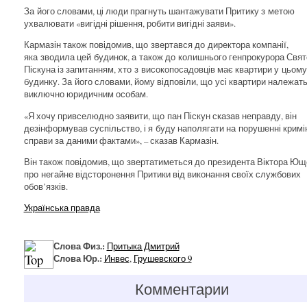
За його словами, ці люди прагнуть шантажувати Притику з метою
ухвалювати «вигідні рішення, робити вигідні заяви».
Кармазін також повідомив, що звертався до директора компанії,
яка зводила цей будинок, а також до колишнього генпрокурора Свя
Піскуна із запитанням, хто з високопосадовців має квартири у цьому
будинку. За його словами, йому відповіли, що усі квартири належат
виключно юридичним особам.
«Я хочу привселюдно заявити, що пан Піскун сказав неправду, він
дезінформував суспільство, і я буду наполягати на порушенні кримі
справи за даними фактами», – сказав Кармазін.
Він також повідомив, що звертатиметься до президента Віктора Ющ
про негайне відсторонення Притики від виконання своїх службових
обов’язків.
Українська правда
Слова Физ.:
Притыка Дмитрий
Слова Юр.:
Инвес
,
Грушевского 9
Комментарии