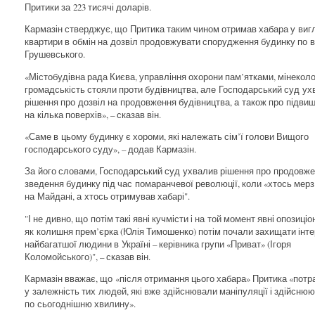
Притики за 223 тисячі доларів.
Кармазін стверджує, що Притика таким чином отримав хабара у виг
квартири в обмін на дозвіл продовжувати спорудження будинку по в
Грушевського.
«Містобудівна рада Києва, управління охорони пам’ятками, мінеколог
громадськість стояли проти будівництва, але Господарський суд ух
рішення про дозвіл на продовження будівництва, а також про підви
на кілька поверхів», – сказав він.
«Саме в цьому будинку є хороми, які належать сім’ї голови Вищого
господарського суду», – додав Кармазін.
За його словами, Господарський суд ухвалив рішення про продовж
зведення будинку під час помаранчевої революції, коли «хтось мерз
на Майдані, а хтось отримував хабарі".
"І не дивно, що потім такі явні кучмісти і на той момент явні опозиціо
як колишня прем’єрка (Юлія Тимошенко) потім почали захищати інт
найбагатшої людини в Україні – керівника групи «Приват» (Ігоря
Коломойського)", – сказав він.
Кармазін вважає, що «після отримання цього хабара» Притика «потр
у залежність тих людей, які вже здійснювали маніпуляції і здійснюю
по сьогоднішню хвилину».