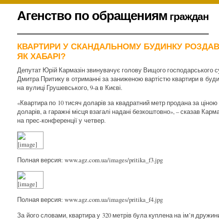
К
Агенство по обращениям
граждан
содержимому
.
КВАРТИРИ У СКАНДАЛЬНОМУ БУДИНКУ РОЗДА
ЯК ХАБАРІ?
Депутат Юрій Кармазін звинувачує голову Вищого господарського с
Дмитра Притику в отриманні за заниженою вартістю квартири в буд
на вулиці Грушевського, 9-а в Києві.
«Квартира по 10 тисяч доларів за квадратний метр продана за ціною 
доларів, а гаражні місця взагалі надані безкоштовно», – сказав Карма
на прес-конференції у четвер.
Полная версия: www.agz.com.ua/images/pritika_f3.jpg
Полная версия: www.agz.com.ua/images/pritika_f4.jpg
За його словами, квартира у 320 метрів була куплена на ім’я дружин