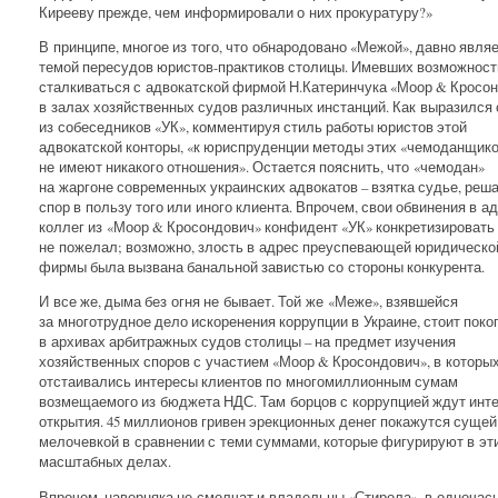
Кирееву прежде, чем информировали о них прокуратуру?»
В принципе, многое из того, что обнародовано «Межой», давно явля
темой пересудов юристов-практиков столицы. Имевших возможност
сталкиваться с адвокатской фирмой Н.Катеринчука «Моор & Кросо
в залах хозяйственных судов различных инстанций. Как выразился
из собеседников «УК», комментируя стиль работы юристов этой
адвокатской конторы, «к юриспруденции методы этих «чемоданщик
не имеют никакого отношения». Остается пояснить, что «чемодан»
на жаргоне современных украинских адвокатов – взятка судье, ре
спор в пользу того или иного клиента. Впрочем, свои обвинения в а
коллег из «Моор & Кросондович» конфидент «УК» конкретизировать
не пожелал; возможно, злость в адрес преуспевающей юридическо
фирмы была вызвана банальной завистью со стороны конкурента.
И все же, дыма без огня не бывает. Той же «Меже», взявшейся
за многотрудное дело искоренения коррупции в Украине, стоит поко
в архивах арбитражных судов столицы – на предмет изучения
хозяйственных споров с участием «Моор & Кросондович», в которы
отстаивались интересы клиентов по многомиллионным сумам
возмещаемого из бюджета НДС. Там борцов с коррупцией ждут инт
открытия. 45 миллионов гривен эрекционных денег покажутся сущей
мелочевкой в сравнении с теми суммами, которые фигурируют в эт
масштабных делах.
Впрочем, наверняка не смолчат и владельцы «Стирола», в одночас