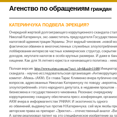
К
Агенство по обращениям
граждан
содержимому
.
КАТЕРИНЧУКА ПОДВЕЛА ЭРЕКЦИЯ?
Очередной жертвой долгоиграющего коррупционного скандала стал
Николай Катеринчук, экс-заместитель председателя Государственн
налоговой администрации Украины. Этот видный чиновник «новой в
фактически обвинен в многочисленных служебных злоупотребления
лоббировании интересов частных коммерческих структур, сокрытии
доходов, неуплате налогов в особо крупных размерах. И даже в ба
хищении. Как для 38-летнего юриста и начинающего политика – нем
Полная версия:
http://www.cripo.com.ua/?sect_id=4&aid=11488
Инициато
скандала – научно-исследовательская организация «Антикоррупци
комитет «Межа» (АКМ). Ее глава Тарас Клименко вчера публично оз
вопросов, адресованных Николаю Катеринчуку по поводу «вероятн
злоупотреблений» этого народного депутата, в недавнем прошлом –
бизнесмена и государственного чиновника. Резонанс очередному
коррупционному скандалу обеспечила пресс-конференция, организ
АКМ вчера в информагентстве УНИАН. И экзотичность одного
из обвинений, выдвинутых против Н.Катеринчука: сей муж якобы пр
авторские права на препарат «Эректил» – отечественный аналог «Ви
А затем реализовал патент на это специфическое изобретение за гр