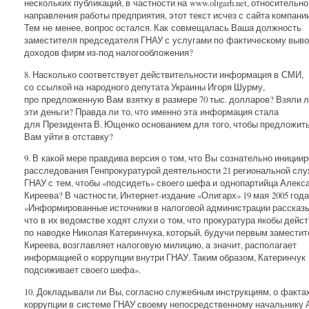
нескольких публикаций, в частности на www.olіgarh.net, относительно
направления работы предприятия, этот текст исчез с сайта компании
Тем не менее, вопрос остался. Как совмещалась Ваша должность
заместителя председателя ГНАУ с услугами по фактическому выв
доходов фирм из-под налогообложения?
8. Насколько соответствует действительности информация в СМИ,
со ссылкой на народного депутата Украины Игоря Шурму,
про предложенную Вам взятку в размере 70 тыс. долларов? Взяли 
эти деньги? Правда ли то, что именно эта информация стала
для Президента В. Ющенко основанием для того, чтобы предложит
Вам уйти в отставку?
9. В какой мере правдива версия о том, что Вы сознательно иниции
расследования Генпрокуратурой деятельности 21 региональной сл
ГНАУ с тем, чтобы «подсидеть» своего шефа и однопартийца Алекс
Киреева? В частности, Интернет-издание «Олигарх» 19 мая 2005 года
«Информированные источники в налоговой администрации рассказ
что в их ведомстве ходят слухи о том, что прокуратура якобы дейс
по наводке Николая Катеринчука, который, будучи первым замести
Киреева, возглавляет налоговую милицию, а значит, располагает
информацией о коррупции внутри ГНАУ. Таким образом, Катеринчук
подсиживает своего шефа».
10. Докладывали ли Вы, согласно служебным инструкциям, о факта
коррупции в системе ГНАУ своему непосредственному начальнику А