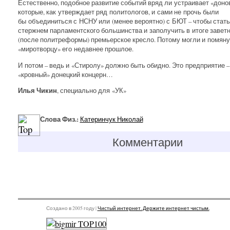
Естественно, подобное развитие событий вряд ли устраивает «донов
которые, как утверждает ряд политологов, и сами не прочь были
бы объединиться с НСНУ или (менее вероятно) с БЮТ – чтобы стать
стержнем парламентского большинства и заполучить в итоге завет
(после политреформы) премьерское кресло. Потому могли и помяну
«миротворцу» его недавнее прошлое.
И потом – ведь и «Стиролу» должно быть обидно. Это предприятие –
«кровный» донецкий концерн…
Илья Чикин
, специально для «УК»
Слова Физ.:
Катеринчук Николай
Комментарии
Создано в 2005 году |
Чистый интернет. Держите интернет чистым.