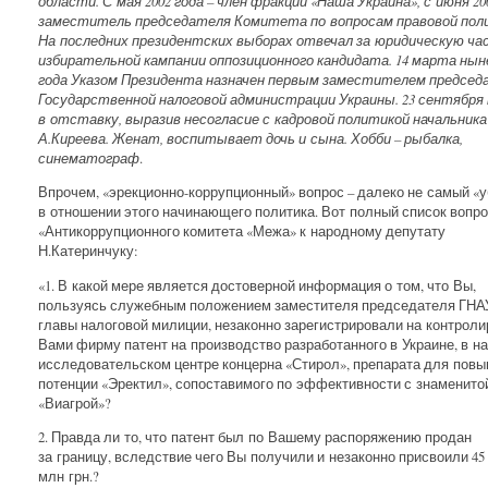
области. С мая 2002 года – член фракции «Наша Украина», с июня 200
заместитель председателя Комитета по вопросам правовой пол
На последних президентских выборах отвечал за юридическую ча
избирательной кампании оппозиционного кандидата. 14 марта ны
года Указом Президента назначен первым заместителем председ
Государственной налоговой администрации Украины. 23 сентября 
в отставку, выразив несогласие с кадровой политикой начальник
А.Киреева. Женат, воспитывает дочь и сына. Хобби – рыбалка,
синематограф
.
Впрочем, «эрекционно-коррупционный» вопрос – далеко не самый «
в отношении этого начинающего политика. Вот полный список вопр
«Антикоррупционного комитета «Межа» к народному депутату
Н.Катеринчуку:
«1. В какой мере является достоверной информация о том, что Вы,
пользуясь служебным положением заместителя председателя ГНАУ
главы налоговой милиции, незаконно зарегистрировали на контрол
Вами фирму патент на производство разработанного в Украине, в на
исследовательском центре концерна «Стирол», препарата для пов
потенции «Эректил», сопоставимого по эффективности с знаменито
«Виагрой»?
2. Правда ли то, что патент был по Вашему распоряжению продан
за границу, вследствие чего Вы получили и незаконно присвоили 45
млн грн.?