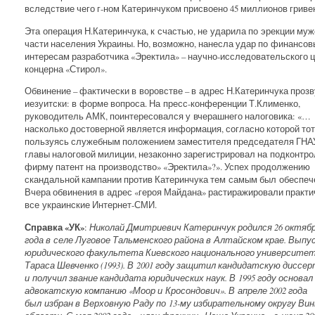
вследствие чего г-ном Катеринчуком присвоено 45 миллионов гриве
Эта операция Н.Катеринчука, к счастью, не ударила по эрекции муж
части населения Украины. Но, возможно, нанесла удар по финансо
интересам разработчика «Эректила» – научно-исследовательского 
концерна «Стирол».
Обвинение – фактически в воровстве – в адрес Н.Катеринчука проз
иезуитски: в форме вопроса. На пресс-конференции Т.Клименко,
руководитель АМК, поинтересовался у вчерашнего налоговика: «…
насколько достоверной является информация, согласно которой тот
пользуясь служебным положением заместителя председателя ГНАУ
главы налоговой милиции, незаконно зарегистрировал на подконтр
фирму патент на производство» «Эректила»?». Успех продолжению
скандальной кампании против Катеринчука тем самым был обеспеч
Вчера обвинения в адрес «героя Майдана» растиражировали практи
все украинские Интернет-СМИ.
Справка «УК»
:
Николай Дмитриевич Катеринчук родился 26 октябр
года в селе Луговое Тальменского района в Алтайском крае. Выпу
юридического факультета Киевского национального университет
Тараса Шевченко (1993). В 2001 году защитил кандидатскую диссе
и получил звание кандидата юридических наук. В 1995 году основал
адвокатскую компанию «Моор и Кросондович». В апреле 2002 года
был избран в Верховную Раду по 13-му избирательному округу Вин