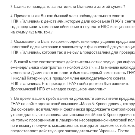
3. Если это правда, то заплатили ли Вы налоги из этой суммы?
4. Причастны ли Вы как бывший член наблюдательного совета
НПК «Галичина» к действиям, которые дали основание ГНАУ в сентя
года предъявить компании обвинение в неуплате НДС и акцизного с
на сумму 422 млн. грн.?
5. Оказывали ли Вы в то время содействие недопущению представ
налоговой администрации к знакомству с финансовой документаци
НПК «Галичина», которая так и не была предоставлена для проверк
6. В какой мере соответствует действительности следующая инфо
еженедельника «Контракты» (8 ноября 2005 г.): «...По мнению наблюд
человеком Дыминского во власти был экс-первый заместитель ГНА
Николай Катеринчук, в прошлом член наблюдательного совета
НПК «Галичина». Его приход в ГНАУ якобы должен был защитить
Дрогобычский НПЗ от нападок сборщиков налогов»?
7. Во время вашего пребывания на должности заместителя председ
ГНАУ на сайте адвокатской компании «Моор & Кросондович», котор
Вы основали, возглавляли и фактически продолжаете контролирова
утверждалось, что «специалисты компании «Моор & Кросондович» 
не только проводниками в лабиринте несовершенной налоговой пол
но и помогут получить максимальные выгоды от возможностей, кот
предоставляет действующее законодательство Украины». После