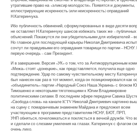
утратившие право на «эликсир молодости». Появятся и документы,
иллюстрирующие искренность (или неискренность) оправданий
Н.Катеринчука.
Ибо публичность обвинений, сформулированных в виде десяти вопр
не оставляет Н.Катеринчуку шансов избежать таких же – публичных
объяснений. Покажутся ли они убедительными для избирателей – в
Но главное для последующей карьеры Николая Дмитриевича испыт
сочтут ли правдивыми его оправдания товарищи по партии – НСНУ. 
первую очередь – сам Президент.
И в завершение. Версия «УК» о том, что за Антикоррупционным ком
«Межа» стоят «донецкие», как представляется, получила еще одно
подтверждение. Удар по самому чувствительному месту Катеринчу
был нанесен как раз в тот момент, когда он позиционировался как о
«объединитель» партии «Народный Союз Наша Украина» с блоком 
Тимошенко и некоторыми тяготеющими к Юлии Владимировне
политическими силами. В последнем эфире передачи Савика Шуст
«Свобода слова» на канале ICTV Николай Дмитриевич картинно вы
на сцену с помаранчевым знаменем Майдана и предложил всем
участвующим в программе представителям НСНУ, БЮТ, ПРП,
УНП обняться, почеломкаться и поклясться в вечной дружбе. Что в
и сделали со слезами умиления на глазах. Катеринчук с флагом с
очень лихо.