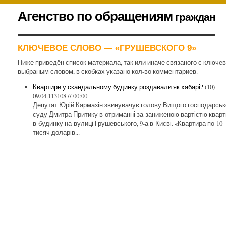
К
Агенство по обращениям
граждан
содержимому
.
КЛЮЧЕВОЕ СЛОВО — «ГРУШЕВСКОГО 9»
Ниже приведён список материала, так или иначе связаного с ключе
выбраным словом, в скобках указано кол-во комментариев.
Квартири у скандальному будинку роздавали як хабарі?
(10)
09.04.113108 // 00:00
Депутат Юрій Кармазін звинувачує голову Вищого господарськ
суду Дмитра Притику в отриманні за заниженою вартістю кварт
в будинку на вулиці Грушевського, 9-а в Києві. «Квартира по 10
тисяч доларів...