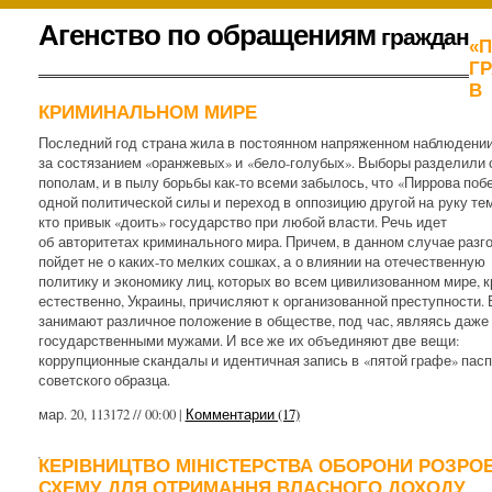
К
Агенство по обращениям
граждан
«
содержимому
.
Г
В
КРИМИНАЛЬНОМ МИРЕ
Последний год страна жила в постоянном напряженном наблюдени
за состязанием «оранжевых» и «бело-голубых». Выборы разделили 
пополам, и в пылу борьбы как-то всеми забылось, что «Пиррова поб
одной политической силы и переход в оппозицию другой на руку тем
кто привык «доить» государство при любой власти. Речь идет
об авторитетах криминального мира. Причем, в данном случае разг
пойдет не о каких-то мелких сошках, а о влиянии на отечественную
политику и экономику лиц, которых во всем цивилизованном мире, к
естественно, Украины, причисляют к организованной преступности. 
занимают различное положение в обществе, под час, являясь даже
государственными мужами. И все же их объединяют две вещи:
коррупционные скандалы и идентичная запись в «пятой графе» пас
советского образца.
мар. 20, 113172 // 00:00 |
Комментарии (17)
КЕРІВНИЦТВО МІНІСТЕРСТВА ОБОРОНИ РОЗРО
СХЕМУ ДЛЯ ОТРИМАННЯ ВЛАСНОГО ДОХОДУ