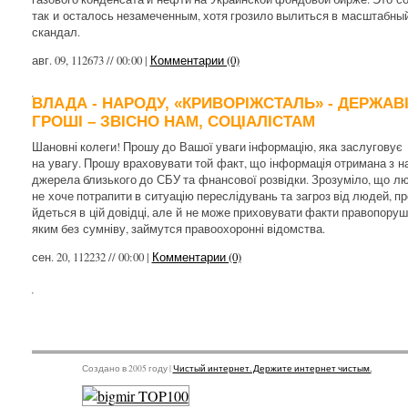
так и осталось незамеченным, хотя грозило вылиться в масштабны
скандал.
авг. 09, 112673 // 00:00 |
Комментарии (0)
ВЛАДА - НАРОДУ, «КРИВОРІЖСТАЛЬ» - ДЕРЖАВІ
ГРОШІ – ЗВІСНО НАМ, СОЦІАЛІСТАМ
Шановні колеги! Прошу до Вашої уваги інформацію, яка заслуговує
на увагу. Прошу враховувати той факт, що інформація отримана з н
джерела близького до СБУ та фнансової розвідки. Зрозуміло, що л
не хоче потрапити в ситуацію переслідувань та загроз від людей, пр
йдеться в цій довідці, але й не може приховувати факти правопоруш
яким без сумніву, займутся правоохоронні відомства.
сен. 20, 112232 // 00:00 |
Комментарии (0)
Создано в 2005 году |
Чистый интернет. Держите интернет чистым.