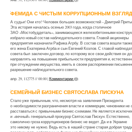
ФЕМИДА С ЧИСТЫМ КОРРУПЦИОННЫМ ВЗГЛЯ
А судьи! Они кто? Человек больших возможностей – Дмитрий Приты
Эта история началась осенью 2003 года, когда столичное
ЗАО «Мостобуддеталь», занимающееся железобетонными конструк
избрало новый состав наблюдательного совета. Главой акционеры
предприятия назначили Рафика Агрбу. В состав совета вошли такж
его жена Екатерина Агрба и сын Евгений Козлов. С главой наблюда
совета был заключен договор, по которому все свои действия он д
направлять на повышение прибыльности предприятия и, естественн
при отчуждении имущества, иметь в своем распоряжении письменн
разрешение наблюдательного совета.
апр. 29, 112775 // 00:00 |
Комментарии (0)
СЕМЕЙНЫЙ БИЗНЕС СВЯТОСЛАВА ПИСКУНА
Стало уже привычным, что, несмотря на заявления Президента
о необходимости разграничения власти и коммерции, чиновники не
расставаться с привычными бизнес-схемами. Не является исключе
и «вечный» генеральный прокурор Святослав Пискун. Естественно,
самолично гроза коррупционеров бизнес не ведет. Да и в Украине
это никому не нужно. Ведь есть в нашей стране старая добрая трад