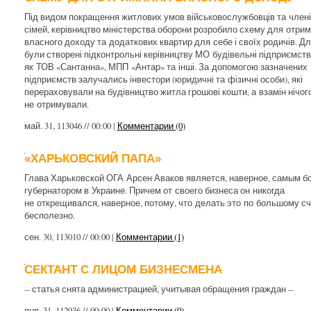
Під видом покращення житлових умов військовослужбовців та члені
сімей, керівництво міністерства оборони розробило схему для отри
власного доходу та додаткових квартир для себе і своїх родичів. Дл
були створені підконтрольні керівництву МО будівельні підприємства
як ТОВ «Сантанна», МПП «Антар» та інші. За допомогою зазначених
підприємств залучались інвестори (юридичні та фізичні особи), які
перераховували на будівництво житла грошові кошти, а взамін нічог
не отримували.
май. 31, 113046 // 00:00 |
Комментарии (0)
«ХАРЬКОВСКИЙ ПАПА»
Глава Харьковской ОГА Арсен Аваков является, наверное, самым б
губернатором в Украине. Причем от своего бизнеса он никогда
не открещивался, наверное, потому, что делать это по большому с
бесполезно.
сен. 30, 113010 // 00:00 |
Комментарии (1)
СЕКТАНТ С ЛИЦОМ БИЗНЕСМЕНА
-- статья снята администрацией, учитывая обращения граждан --
янв. 31, 112936 // 00:00 |
Комментарии (9)