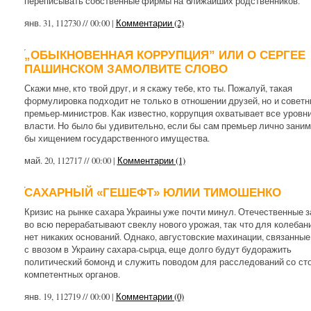
переписывать собственные фирмы на ближайших родственников.
янв. 31, 112730 // 00:00 |
Комментарии (2)
„ОБЫКНОВЕННАЯ КОРРУПЦИЯ” ИЛИ О СЕРГЕЕ
ПАШИНСКОМ ЗАМОЛВИТЕ СЛОВО
Скажи мне, кто твой друг, и я скажу тебе, кто ты. Пожалуй, такая
формулировка подходит не только в отношении друзей, но и советн
премьер-министров. Как известно, коррупция охватывает все уровн
власти. Но было бы удивительно, если бы сам премьер лично зани
бы хищением государственного имущества.
май. 20, 112717 // 00:00 |
Комментарии (1)
САХАРНЫЙ «ГЕШЕФТ» ЮЛИИ ТИМОШЕНКО
Кризис на рынке сахара Украины уже почти минул. Отечественные 
во всю перерабатывают свеклу нового урожая, так что для колебан
нет никаких оснований. Однако, августовские махинации, связанные
с ввозом в Украину сахара-сырца, еще долго будут будоражить
политический бомонд и служить поводом для расследований со ст
компетентных органов.
янв. 19, 112719 // 00:00 |
Комментарии (0)