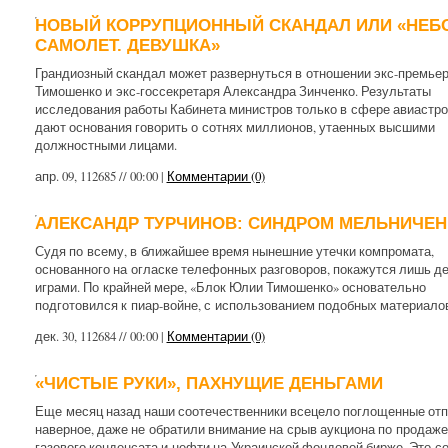
НОВЫЙ КОРРУПЦИОННЫЙ СКАНДАЛ ИЛИ «НЕБО
САМОЛЕТ. ДЕВУШКА»
Грандиозный скандал может развернуться в отношении экс-премье
Тимошенко и экс-госсекретаря Александра Зинченко. Результаты
исследования работы Кабинета министров только в сфере авиастр
дают основания говорить о сотнях миллионов, утаенных высшими
должностными лицами.
апр. 09, 112685 // 00:00 |
Комментарии (0)
АЛЕКСАНДР ТУРЧИНОВ: CИНДРОМ МЕЛЬНИЧЕН
Судя по всему, в ближайшее время нынешние утечки компромата,
основанного на огласке телефонных разговоров, покажутся лишь д
играми. По крайней мере, «Блок Юлии Тимошенко» основательно
подготовился к пиар-войне, с использованием подобных материалов
дек. 30, 112684 // 00:00 |
Комментарии (0)
«ЧИСТЫЕ РУКИ», ПАХНУЩИЕ ДЕНЬГАМИ
Еще месяц назад наши соотечественники всецело поглощенные отп
наверное, даже не обратили внимание на срыв аукциона по продаже
газового конденсата и нефти на Украинской фондовой бирже. Это с