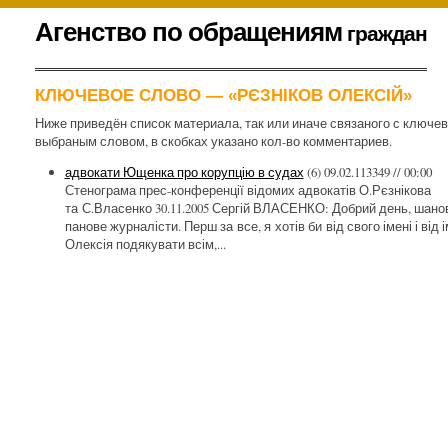
К
Агенство по обращениям
граждан
содержимому
.
КЛЮЧЕВОЕ СЛОВО — «РЄЗНІКОВ ОЛЕКСІЙ»
Ниже приведён список материала, так или иначе связаного с ключе
выбраным словом, в скобках указано кол-во комментариев.
адвокати Ющенка про корупцію в судах
(6)
09.02.113349 // 00:00
Стенограма прес-конференції відомих адвокатів О.Рєзнікова
та С.Власенко 30.11.2005 Сергій ВЛАСЕНКО: Добрий день, шано
панове журналісти. Перш за все, я хотів би від свого імені і від і
Олексія подякувати всім,...