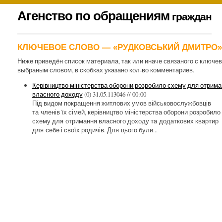
К
Агенство по обращениям
граждан
содержимому
.
КЛЮЧЕВОЕ СЛОВО — «РУДКОВСЬКИЙ ДМИТРО»
Ниже приведён список материала, так или иначе связаного с ключе
выбраным словом, в скобках указано кол-во комментариев.
Керівництво міністерства оборони розробило схему для отрима
власного доходу
(0)
31.05.113046 // 00:00
Під видом покращення житлових умов військовослужбовців
та членів їх сімей, керівництво міністерства оборони розробило
схему для отримання власного доходу та додаткових квартир
для себе і своїх родичів. Для цього були...